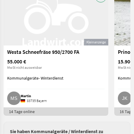
Kleinanzeige
Westa Schneefräse 950/2700 FA
Prinot
55.000 €
15.900
MwSt nicht ausweisbar
MwSt nich
Kommunalgeräte- Winterdienst
Kommunal
Martin
J
83735 Bayern
14 Tage online
16 Tage 
Sie haben Kommunalgeräte / Winterdienst zu