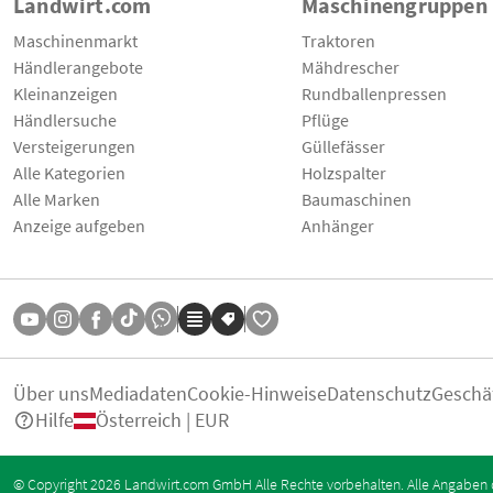
Landwirt.com
Maschinengruppen
Maschinenmarkt
Traktoren
Händlerangebote
Mähdrescher
Kleinanzeigen
Rundballenpressen
Händlersuche
Pflüge
Versteigerungen
Güllefässer
Alle Kategorien
Holzspalter
Alle Marken
Baumaschinen
Anzeige aufgeben
Anhänger
Über uns
Mediadaten
Cookie-Hinweise
Datenschutz
Geschä
Hilfe
Österreich | EUR
© Copyright 2026 Landwirt.com GmbH Alle Rechte vorbehalten. Alle Angaben 