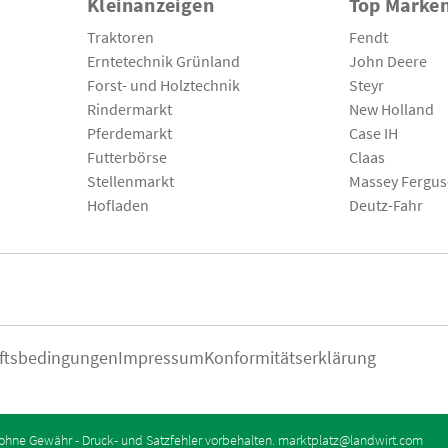
Kleinanzeigen
Top Marke
Traktoren
Fendt
Erntetechnik Grünland
John Deere
Forst- und Holztechnik
Steyr
Rindermarkt
New Holland
Pferdemarkt
Case IH
Futterbörse
Claas
Stellenmarkt
Massey Fergu
Hofladen
Deutz-Fahr
ftsbedingungen
Impressum
Konformitätserklärung
ohne Gewähr - Druck- und Satzfehler vorbehalten.
marktplatz@landwirt.com