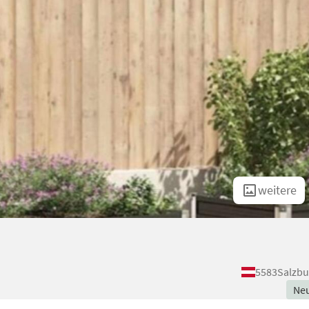
weitere
5583
Salzbu
Ne