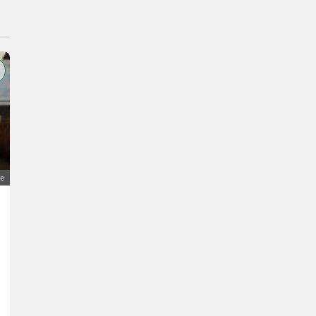
ge
Streu-, Stroh-, Laubkorb aus Spanholzrücken
60 €
MwSt nicht ausweisbar
Flohmarkt- Sonstiges Flohmarkt
Horst
7425 Burgenland