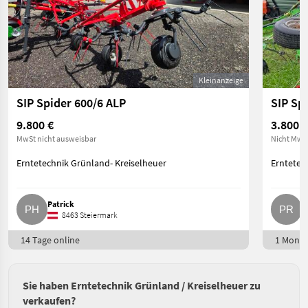
Kleinanzeige
SIP Spider 600/6 ALP
SIP Sp
9.800 €
3.800 €
MwSt nicht ausweisbar
Nicht MwSt
Erntetechnik Grünland- Kreiselheuer
Erntetec
Patrick
P.
8463 Steiermark
14 Tage online
1 Monat
Sie haben Erntetechnik Grünland / Kreiselheuer zu
verkaufen?