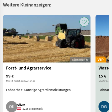
Weitere Kleinanzeigen:
VIP
Kleinanzeige
Forst- und Agrarservice
Wasser
99 €
15 €
MwSt nicht ausweisbar
MwSt nich
Lohnarbeit- Sonstige Agrardienstleistungen
Lohnarbe
Oliver
D
8225 Steiermark