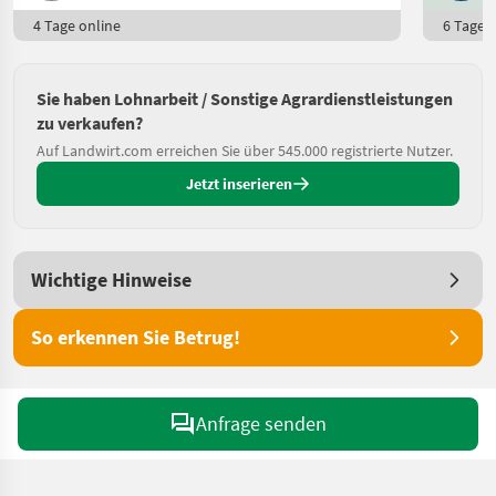
4 Tage online
6 Tage o
Sie haben Lohnarbeit / Sonstige Agrardienstleistungen
zu verkaufen?
Auf Landwirt.com erreichen Sie über 545.000 registrierte Nutzer.
Jetzt inserieren
Wichtige Hinweise
So erkennen Sie Betrug!
Anfrage senden