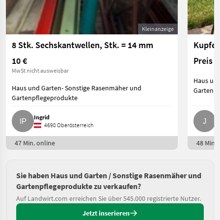
Kleinanzeige
8 Stk. Sechskantwellen, Stk. = 14 mm
Kupfer
10 €
Preis 
MwSt nicht ausweisbar
Haus und
Haus und Garten- Sonstige Rasenmäher und
Gartenpf
Gartenpflegeprodukte
Ingrid
J
4690 Oberösterreich
47 Min. online
48 Min. 
Sie haben Haus und Garten / Sonstige Rasenmäher und
Gartenpflegeprodukte zu verkaufen?
Auf Landwirt.com erreichen Sie über 545.000 registrierte Nutzer.
Jetzt inserieren