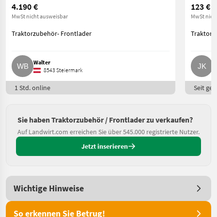
4.190 €
123 €
MwSt nicht ausweisbar
MwSt nich
Traktorzubehör- Frontlader
Traktorz
Walter
J
8543 Steiermark
1 Std. online
Seit ges
Sie haben Traktorzubehör / Frontlader zu verkaufen?
Auf Landwirt.com erreichen Sie über 545.000 registrierte Nutzer.
Jetzt inserieren
Wichtige Hinweise
So erkennen Sie Betrug!