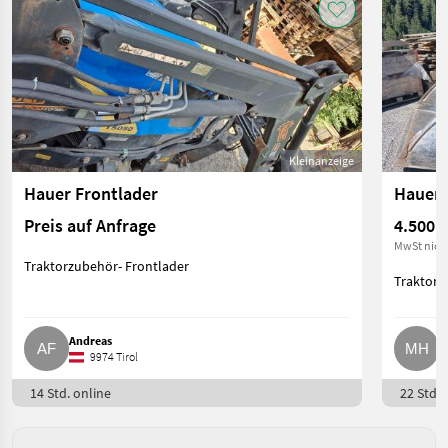
Kleinanzeige
Hauer Frontlader
Hauer 
Preis auf Anfrage
4.500 €
MwSt nich
Traktorzubehör- Frontlader
Traktorz
Andreas
M
9974 Tirol
14 Std. online
22 Std. 