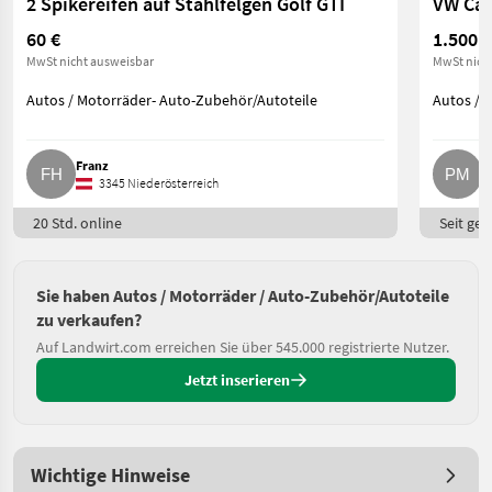
2 Spikereifen auf Stahlfelgen Golf GTI
VW Cad
60 €
1.500 €
MwSt nicht ausweisbar
MwSt nich
Autos / Motorräder- Auto-Zubehör/Autoteile
Autos / 
Franz
P
3345 Niederösterreich
20 Std. online
Seit ges
Sie haben Autos / Motorräder / Auto-Zubehör/Autoteile
zu verkaufen?
Auf Landwirt.com erreichen Sie über 545.000 registrierte Nutzer.
Jetzt inserieren
Wichtige Hinweise