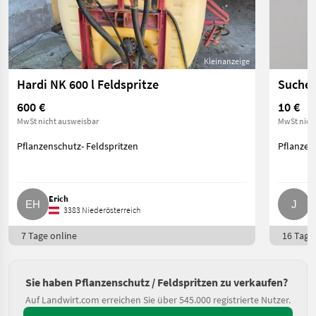
Kleinanzeige
Hardi NK 600 l Feldspritze
Suche 
600 €
10 €
MwSt nicht ausweisbar
MwSt nich
Pflanzenschutz- Feldspritzen
Pflanzen
Erich
J
3383 Niederösterreich
7 Tage online
16 Tage 
Sie haben Pflanzenschutz / Feldspritzen zu verkaufen?
Auf Landwirt.com erreichen Sie über 545.000 registrierte Nutzer.