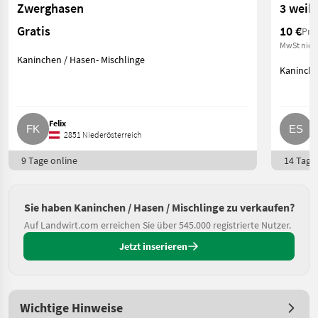
Zwerghasen
3 weib
Gratis
10 €
Pre
MwSt nich
Kaninchen / Hasen- Mischlinge
Kaninche
Felix
E
2851 Niederösterreich
9 Tage online
14 Tage 
Sie haben Kaninchen / Hasen / Mischlinge zu verkaufen?
Auf Landwirt.com erreichen Sie über 545.000 registrierte Nutzer.
Jetzt inserieren
Wichtige Hinweise