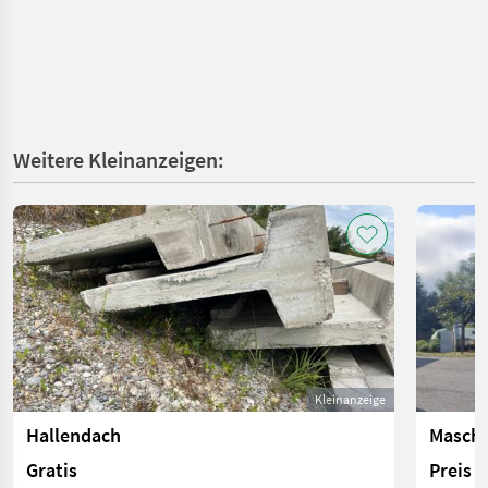
Weitere Kleinanzeigen:
Kleinanzeige
Hallendach
Maschi
Gratis
Preis 