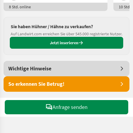
8 Std. online
10 Std. 
Sie haben Hühner / Hähne zu verkaufen?
Auf Landwirt.com erreichen Sie über 545.000 registrierte Nutzer.
Jetzt inserieren
Wichtige Hinweise
So erkennen Sie Betrug!
Anfrage senden