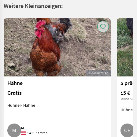
Weitere Kleinanzeigen:
Kleinanzeige
Hähne
Gratis
15 €
MwSt nich
Hühner- Hähne
Hühner-
M.
C
9411 Kärnten