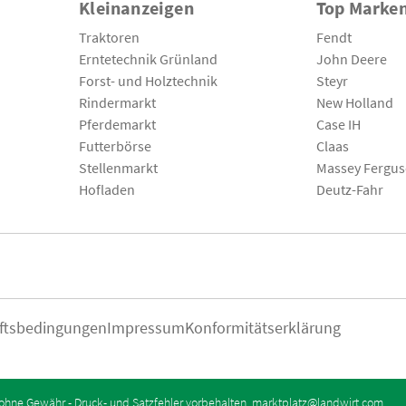
Kleinanzeigen
Top Marke
Traktoren
Fendt
Erntetechnik Grünland
John Deere
Forst- und Holztechnik
Steyr
Rindermarkt
New Holland
Pferdemarkt
Case IH
Futterbörse
Claas
Stellenmarkt
Massey Fergu
Hofladen
Deutz-Fahr
ftsbedingungen
Impressum
Konformitätserklärung
ohne Gewähr - Druck- und Satzfehler vorbehalten.
marktplatz@landwirt.com