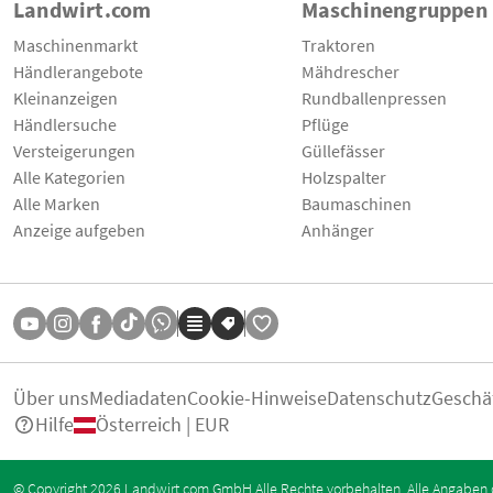
Landwirt.com
Maschinengruppen
Maschinenmarkt
Traktoren
Händlerangebote
Mähdrescher
Kleinanzeigen
Rundballenpressen
Händlersuche
Pflüge
Versteigerungen
Güllefässer
Alle Kategorien
Holzspalter
Alle Marken
Baumaschinen
Anzeige aufgeben
Anhänger
Über uns
Mediadaten
Cookie-Hinweise
Datenschutz
Geschä
Hilfe
Österreich | EUR
© Copyright 2026 Landwirt.com GmbH Alle Rechte vorbehalten. Alle Angaben 