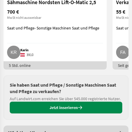
Sähmaschine Nordsten Lift-O-Matic 2,5
Verkau
700 €
55 €
MwSt nicht ausweisbar
MwSt nich
Saat und Pflege- Sonstige Maschinen Saat und Pflege
Saat und
Karin
F
3910
5 Std. online
Seit ges
Sie haben Saat und Pflege / Sonstige Maschinen Saat
und Pflege zu verkaufen?
Auf Landwirt.com erreichen Sie über 545.000 registrierte Nutzer.
Jetzt inserieren