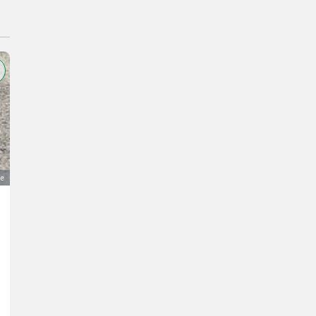
ge
Pumpstation Bauer SX 1.000
Preis auf Anfrage
Düngung und Beregnung- Gülle/Pumpen
J.
4121 Oberösterreich