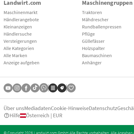
Landwirt.com
Maschinengruppen
Maschinenmarkt
Traktoren
Händlerangebote
Mähdrescher
Kleinanzeigen
Rundballenpressen
Händlersuche
Pflüge
Versteigerungen
Güllefässer
Alle Kategorien
Holzspalter
Alle Marken
Baumaschinen
Anzeige aufgeben
Anhänger
Über uns
Mediadaten
Cookie-Hinweise
Datenschutz
Geschä
Hilfe
Österreich | EUR
© Copyright 2026 Landwirt.com GmbH Alle Rechte vorbehalten. Alle Angaben 