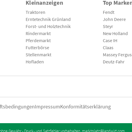
Kleinanzeigen
Top Marke
Traktoren
Fendt
Erntetechnik Grünland
John Deere
Forst- und Holztechnik
Steyr
Rindermarkt
New Holland
Pferdemarkt
Case IH
Futterbörse
Claas
Stellenmarkt
Massey Fergu
Hofladen
Deutz-Fahr
ftsbedingungen
Impressum
Konformitätserklärung
ohne Gewähr - Druck- und Satzfehler vorbehalten.
marktplatz@landwirt.com