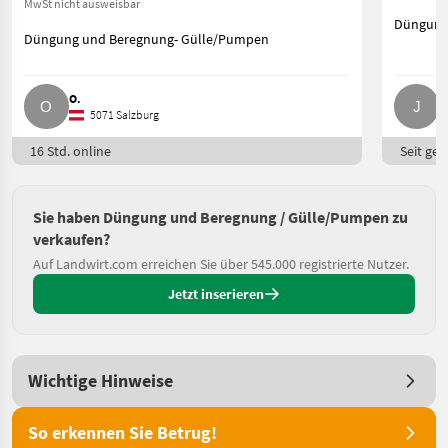
MwSt nicht ausweisbar
Düngung
Düngung und Beregnung- Gülle/Pumpen
O.
J
5071 Salzburg
16 Std. online
Seit ges
Sie haben Düngung und Beregnung / Gülle/Pumpen zu
verkaufen?
Auf Landwirt.com erreichen Sie über 545.000 registrierte Nutzer.
Jetzt inserieren
Wichtige Hinweise
So erkennen Sie Betrug!