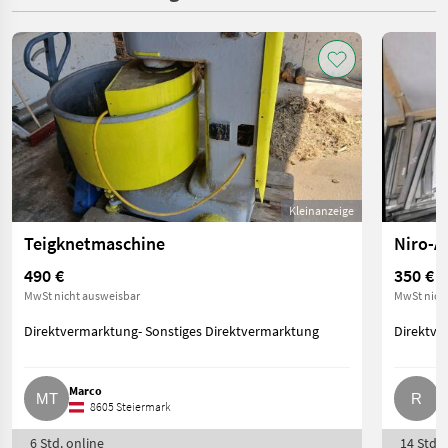
Kleinanzeige
Teigknetmaschine
Niro-A
490 €
350 €
MwSt nicht ausweisbar
MwSt nich
Direktvermarktung- Sonstiges Direktvermarktung
Direktve
Marco
R
8605 Steiermark
6 Std. online
14 Std. 