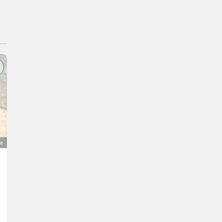
ge
Hywema Kippvorrichtung KV12
350 €
MwSt nicht ausweisbar
Alter Preis 500 €
Förderanlagen- Sonstige Förderanlagen