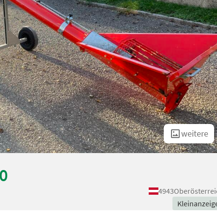
weitere
0
4943
Oberösterrei
Kleinanzeig