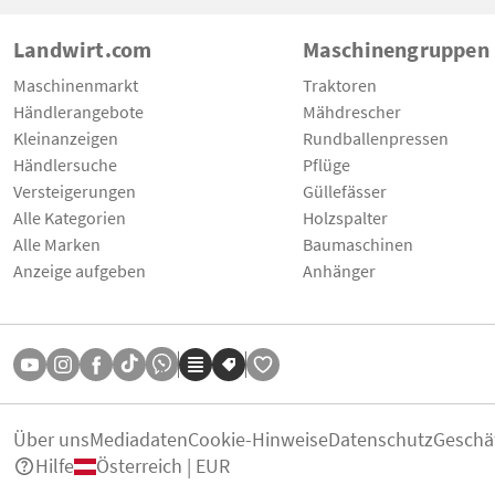
Landwirt.com
Maschinengruppen
Maschinenmarkt
Traktoren
Händlerangebote
Mähdrescher
Kleinanzeigen
Rundballenpressen
Händlersuche
Pflüge
Versteigerungen
Güllefässer
Alle Kategorien
Holzspalter
Alle Marken
Baumaschinen
Anzeige aufgeben
Anhänger
Über uns
Mediadaten
Cookie-Hinweise
Datenschutz
Geschä
Hilfe
Österreich | EUR