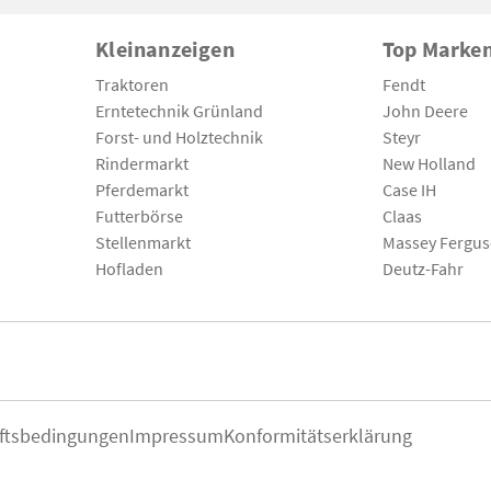
Kleinanzeigen
Top Marke
Traktoren
Fendt
Erntetechnik Grünland
John Deere
Forst- und Holztechnik
Steyr
Rindermarkt
New Holland
Pferdemarkt
Case IH
Futterbörse
Claas
Stellenmarkt
Massey Fergu
Hofladen
Deutz-Fahr
ftsbedingungen
Impressum
Konformitätserklärung