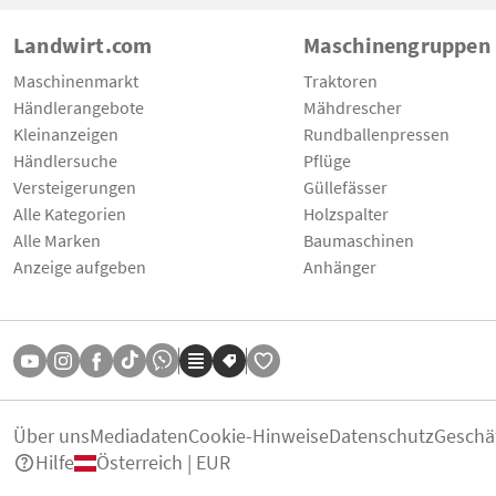
Landwirt.com
Maschinengruppen
Maschinenmarkt
Traktoren
Händlerangebote
Mähdrescher
Kleinanzeigen
Rundballenpressen
Händlersuche
Pflüge
Versteigerungen
Güllefässer
Alle Kategorien
Holzspalter
Alle Marken
Baumaschinen
Anzeige aufgeben
Anhänger
Über uns
Mediadaten
Cookie-Hinweise
Datenschutz
Geschä
Hilfe
Österreich | EUR