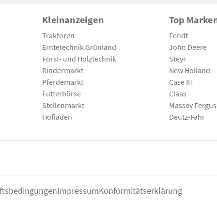
Kleinanzeigen
Top Marke
Traktoren
Fendt
Erntetechnik Grünland
John Deere
Forst- und Holztechnik
Steyr
Rindermarkt
New Holland
Pferdemarkt
Case IH
Futterbörse
Claas
Stellenmarkt
Massey Fergu
Hofladen
Deutz-Fahr
ftsbedingungen
Impressum
Konformitätserklärung