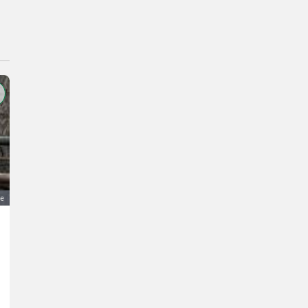
ge
Silo
2.500 €
MwSt nicht ausweisbar
Fütterungstechnik- Silotechnik