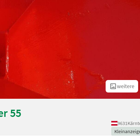
weitere
r 55
9631
Kärnt
Kleinanzeig