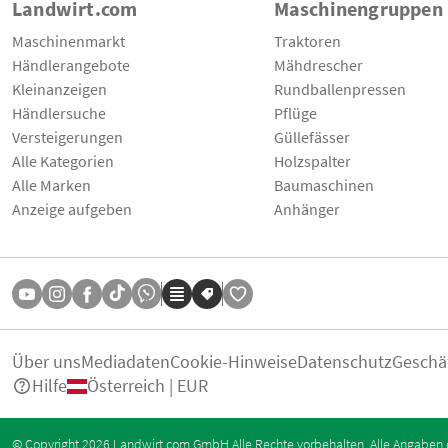
Landwirt.com
Maschinengruppen
Maschinenmarkt
Traktoren
Händlerangebote
Mähdrescher
Kleinanzeigen
Rundballenpressen
Händlersuche
Pflüge
Versteigerungen
Güllefässer
Alle Kategorien
Holzspalter
Alle Marken
Baumaschinen
Anzeige aufgeben
Anhänger
Über uns
Mediadaten
Cookie-Hinweise
Datenschutz
Geschä
Hilfe
Österreich | EUR
© Copyright 2026 Landwirt.com GmbH Alle Rechte vorbehalten. Alle Angaben 