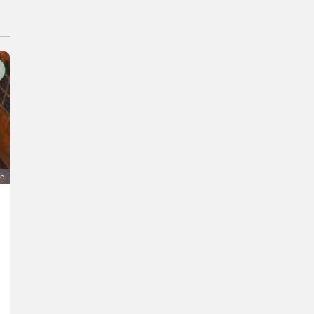
ge
Alte Mauerziegel Maße 29 x 14 x 7
1 €
MwSt nicht ausweisbar
Baustoffe- Ziegel / Mauersteine
Anna
2011 Niederösterreich