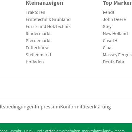
Kleinanzeigen
Top Marke
Traktoren
Fendt
Erntetechnik Grünland
John Deere
Forst- und Holztechnik
Steyr
Rindermarkt
New Holland
Pferdemarkt
Case IH
Futterbörse
Claas
Stellenmarkt
Massey Fergu
Hofladen
Deutz-Fahr
ftsbedingungen
Impressum
Konformitätserklärung
ohne Gewähr - Druck- und Satzfehler vorbehalten.
marktplatz@landwirt.com