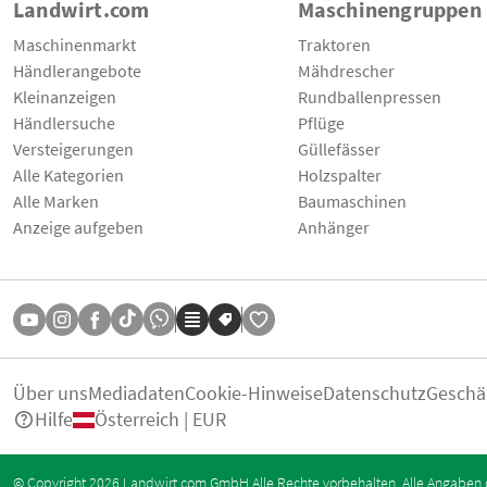
Landwirt.com
Maschinengruppen
Maschinenmarkt
Traktoren
Händlerangebote
Mähdrescher
Kleinanzeigen
Rundballenpressen
Händlersuche
Pflüge
Versteigerungen
Güllefässer
Alle Kategorien
Holzspalter
Alle Marken
Baumaschinen
Anzeige aufgeben
Anhänger
Über uns
Mediadaten
Cookie-Hinweise
Datenschutz
Geschä
Hilfe
Österreich | EUR
© Copyright 2026 Landwirt.com GmbH Alle Rechte vorbehalten. Alle Angaben 