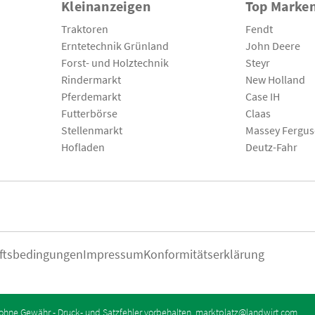
Kleinanzeigen
Top Marke
Traktoren
Fendt
Erntetechnik Grünland
John Deere
Forst- und Holztechnik
Steyr
Rindermarkt
New Holland
Pferdemarkt
Case IH
Futterbörse
Claas
Stellenmarkt
Massey Fergu
Hofladen
Deutz-Fahr
ftsbedingungen
Impressum
Konformitätserklärung
ohne Gewähr - Druck- und Satzfehler vorbehalten.
marktplatz@landwirt.com