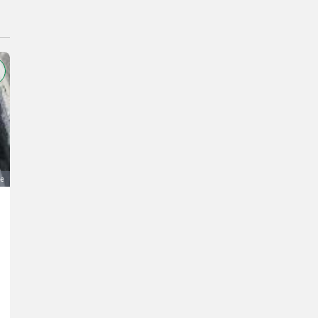
ge
Waschbetonplatten
2,50 €
MwSt nicht ausweisbar
Baustoffe- Pflastersteine / Bodenplatten
Marcel
5441 Salzburg