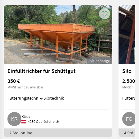
Kleinanzeige
Einfülltrichter für Schüttgut
Silo
350 €
2.500 €
MwSt nicht ausweisbar
MwSt nich
Fütterungstechnik- Silotechnik
Fütterun
Klaus
F
4230 Oberösterreich
2 Std. online
4 Std. o