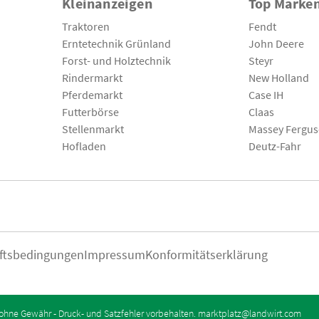
Kleinanzeigen
Top Marke
Traktoren
Fendt
Erntetechnik Grünland
John Deere
Forst- und Holztechnik
Steyr
Rindermarkt
New Holland
Pferdemarkt
Case IH
Futterbörse
Claas
Stellenmarkt
Massey Fergu
Hofladen
Deutz-Fahr
ftsbedingungen
Impressum
Konformitätserklärung
ohne Gewähr - Druck- und Satzfehler vorbehalten.
marktplatz@landwirt.com