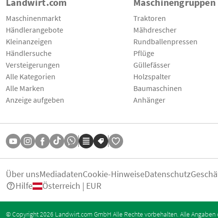
Landwirt.com
Maschinengruppen
Maschinenmarkt
Traktoren
Händlerangebote
Mähdrescher
Kleinanzeigen
Rundballenpressen
Händlersuche
Pflüge
Versteigerungen
Güllefässer
Alle Kategorien
Holzspalter
Alle Marken
Baumaschinen
Anzeige aufgeben
Anhänger
Über uns
Mediadaten
Cookie-Hinweise
Datenschutz
Geschä
Hilfe
Österreich | EUR
© Copyright 2026 Landwirt.com GmbH Alle Rechte vorbehalten. Alle Angaben 