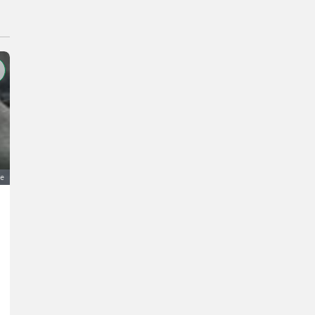
ge
Joghurtgläser, Einmachgläser mit Schraubdeckel
0,50 €
Preis pro Stück
MwSt nicht ausweisbar
Verpackung / Aufbewahrung- Flaschen
W.
79268 Baden-Württemberg