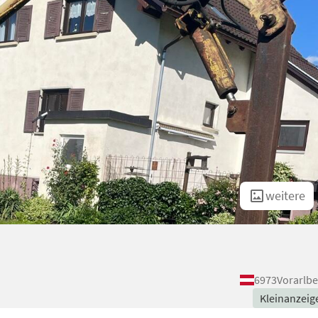
weitere
6973
Vorarlbe
Kleinanzeig