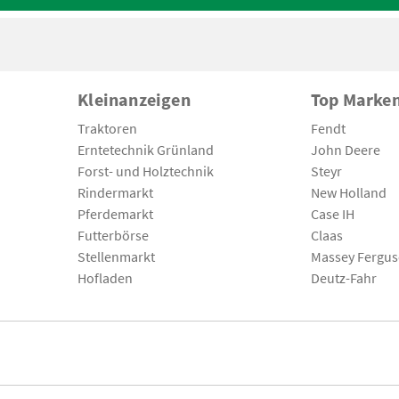
Kleinanzeigen
Top Marke
Traktoren
Fendt
Erntetechnik Grünland
John Deere
Forst- und Holztechnik
Steyr
Rindermarkt
New Holland
Pferdemarkt
Case IH
Futterbörse
Claas
Stellenmarkt
Massey Fergu
Hofladen
Deutz-Fahr