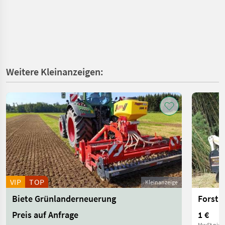
Weitere Kleinanzeigen:
VIP
TOP
Kleinanzeige
Biete Grünlanderneuerung
Preis auf Anfrage
1 €
MwSt nich