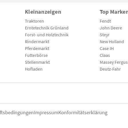
Kleinanzeigen
Top Marke
Traktoren
Fendt
Erntetechnik Grünland
John Deere
Forst- und Holztechnik
Steyr
Rindermarkt
New Holland
Pferdemarkt
Case IH
Futterbörse
Claas
Stellenmarkt
Massey Fergu
Hofladen
Deutz-Fahr
ftsbedingungen
Impressum
Konformitätserklärung