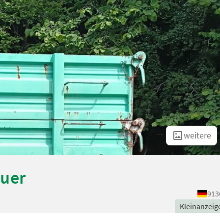
weitere
auer
913
Kleinanzeig