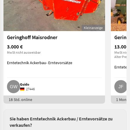
Kleinanzeige
Geringhoff Maisrodner
Gering
3.000 €
13.000
MwSt nicht ausweisbar
MwSt nich
Alter Preis
Erntetechnik Ackerbau- Erntevorsätze
Erntetec
Guido
J
27446
18 Std. online
1 Monat
Sie haben Erntetechnik Ackerbau / Erntevorsätze zu
verkaufen?