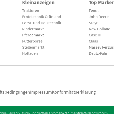
Kleinanzeigen
Top Marke
Traktoren
Fendt
Erntetechnik Grünland
John Deere
Forst- und Holztechnik
Steyr
Rindermarkt
New Holland
Pferdemarkt
Case IH
Futterbörse
Claas
Stellenmarkt
Massey Fergu
Hofladen
Deutz-Fahr
ftsbedingungen
Impressum
Konformitätserklärung
ohne Gewähr - Druck- und Satzfehler vorbehalten.
marktplatz@landwirt.com