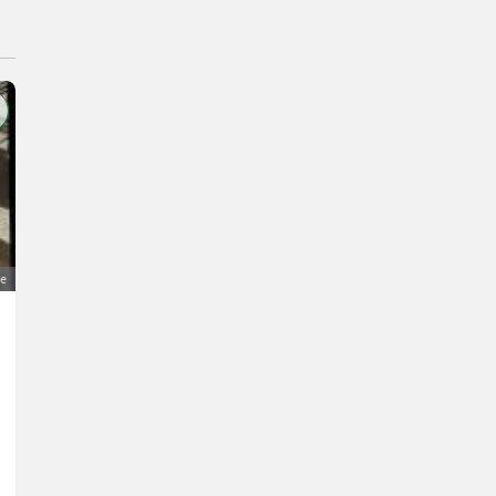
ge
Seilkran K300
65.000 €
MwSt nicht ausweisbar
Forst- und Holztechnik- Seilbringungsanlagen
Martin
8250 Steiermark