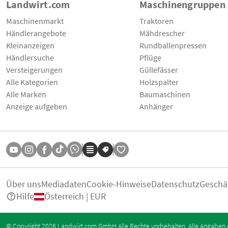
Landwirt.com
Maschinengruppen
Maschinenmarkt
Traktoren
Händlerangebote
Mähdrescher
Kleinanzeigen
Rundballenpressen
Händlersuche
Pflüge
Versteigerungen
Güllefässer
Alle Kategorien
Holzspalter
Alle Marken
Baumaschinen
Anzeige aufgeben
Anhänger
Über uns
Mediadaten
Cookie-Hinweise
Datenschutz
Geschä
Hilfe
Österreich | EUR
© Copyright 2026 Landwirt.com GmbH Alle Rechte vorbehalten. Alle Angaben 