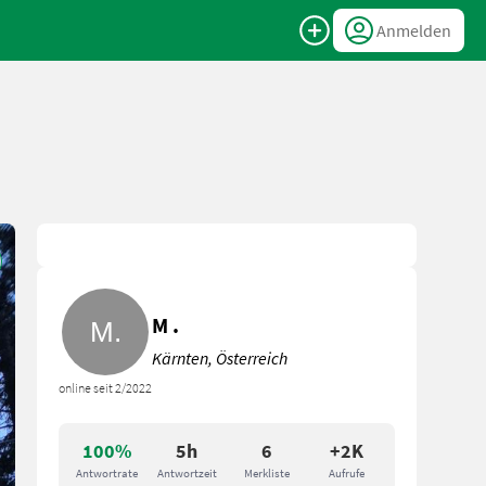
Anmelden
M .
Kärnten, Österreich
online seit 2/2022
100%
5h
6
+2K
Antwortrate
Antwortzeit
Merkliste
Aufrufe