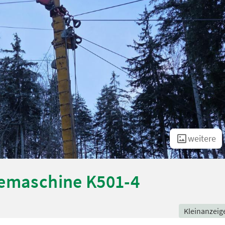
weitere
temaschine K501-4
Kleinanzeig