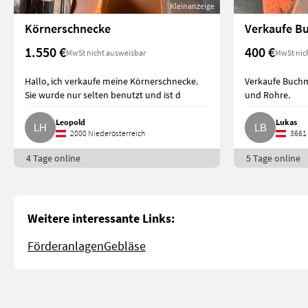
Kleinanzeige
Körnerschnecke
1.550 €
400 €
MwSt nicht ausweisbar
MwSt nic
Hallo, ich verkaufe meine Körnerschnecke.
Verkaufe Buch
Sie wurde nur selten benutzt und ist d
und Rohre.
Leopold
Lukas
2000 Niederösterreich
3661 
4 Tage online
5 Tage online
Weitere interessante Links:
Förderanlagen
Gebläse