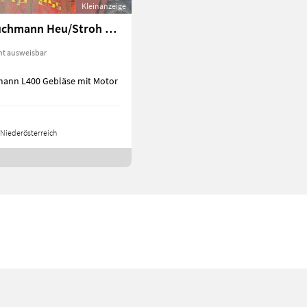
Kleinanzeige
Verkaufe Buchmann Heu/Stroh Gebläse L400
ht ausweisbar
mann L400 Gebläse mit Motor
Niederösterreich