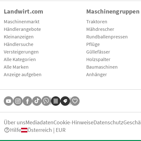
Landwirt.com
Maschinengruppen
Maschinenmarkt
Traktoren
Händlerangebote
Mähdrescher
Kleinanzeigen
Rundballenpressen
Händlersuche
Pflüge
Versteigerungen
Güllefässer
Alle Kategorien
Holzspalter
Alle Marken
Baumaschinen
Anzeige aufgeben
Anhänger
Über uns
Mediadaten
Cookie-Hinweise
Datenschutz
Geschä
Hilfe
Österreich | EUR