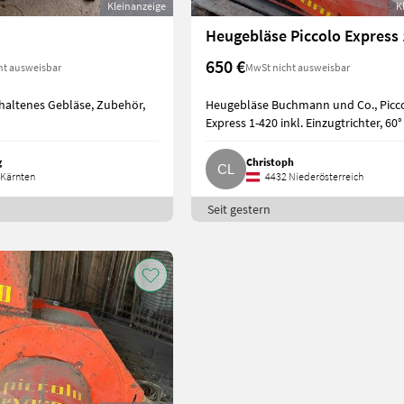
Kleinanzeige
K
Heugebläse Piccolo Express 
650 €
ht ausweisbar
MwSt nicht ausweisbar
rhaltenes Gebläse, Zubehör,
Heugebläse Buchmann und Co., Picc
Express 1-420 inkl. Einzugtrichter, 60
g
Christoph
Kärnten
4432 Niederösterreich
Seit gestern