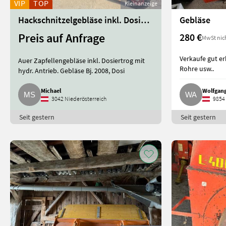
VIP
TOP
Kleinanzeige
Hackschnitzelgebläse inkl. Dosiertrog
Gebläse
Preis auf Anfrage
280 €
MwSt nic
Verkaufe gut e
Auer Zapfellengebläse inkl. Dosiertrog mit
Rohre usw..
hydr. Antrieb. Gebläse Bj. 2008, Dosi
Michael
Wolfgan
3042 Niederösterreich
9854 
Seit gestern
Seit gestern