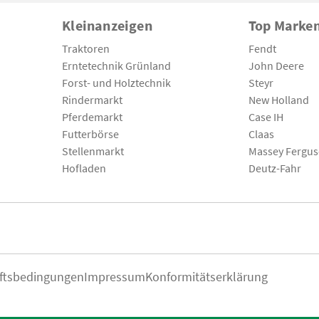
Kleinanzeigen
Top Marke
Traktoren
Fendt
Erntetechnik Grünland
John Deere
Forst- und Holztechnik
Steyr
Rindermarkt
New Holland
Pferdemarkt
Case IH
Futterbörse
Claas
Stellenmarkt
Massey Fergu
Hofladen
Deutz-Fahr
ftsbedingungen
Impressum
Konformitätserklärung