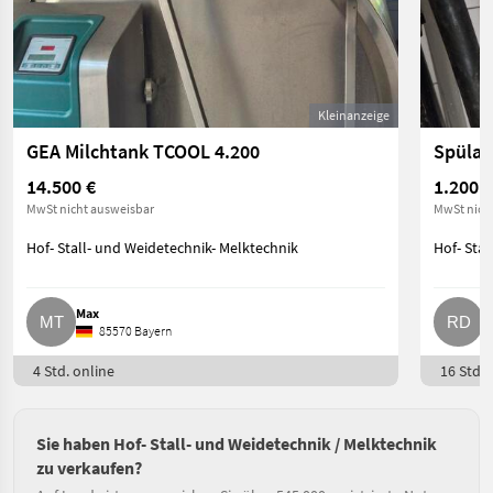
Kleinanzeige
GEA Milchtank TCOOL 4.200
Spülau
14.500 €
1.200 €
MwSt nicht ausweisbar
MwSt nich
Hof- Stall- und Weidetechnik- Melktechnik
Hof- Stal
Max
R
85570 Bayern
4 Std. online
16 Std. 
Sie haben Hof- Stall- und Weidetechnik / Melktechnik
zu verkaufen?