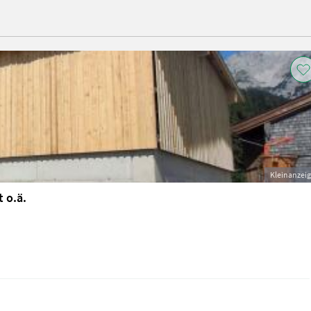
Kleinanzei
 o.ä.