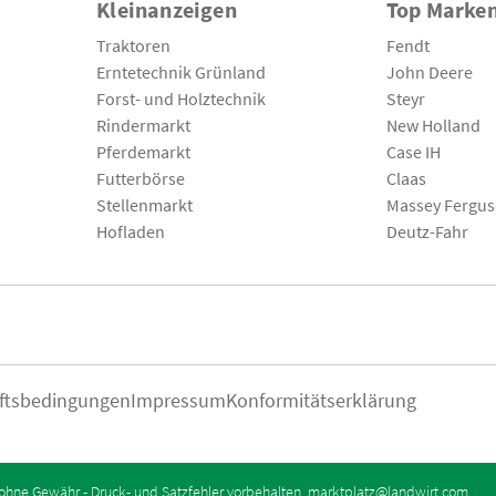
Kleinanzeigen
Top Marke
Traktoren
Fendt
Erntetechnik Grünland
John Deere
Forst- und Holztechnik
Steyr
Rindermarkt
New Holland
Pferdemarkt
Case IH
Futterbörse
Claas
Stellenmarkt
Massey Fergu
Hofladen
Deutz-Fahr
ftsbedingungen
Impressum
Konformitätserklärung
ohne Gewähr - Druck- und Satzfehler vorbehalten.
marktplatz@landwirt.com