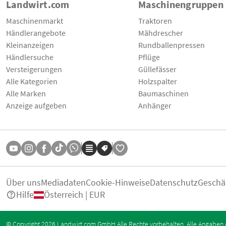
Landwirt.com
Maschinengruppen
Maschinenmarkt
Traktoren
Händlerangebote
Mähdrescher
Kleinanzeigen
Rundballenpressen
Händlersuche
Pflüge
Versteigerungen
Güllefässer
Alle Kategorien
Holzspalter
Alle Marken
Baumaschinen
Anzeige aufgeben
Anhänger
Über uns
Mediadaten
Cookie-Hinweise
Datenschutz
Geschä
Hilfe
Österreich | EUR
© Copyright 2026 Landwirt.com GmbH Alle Rechte vorbehalten. Alle Angaben 