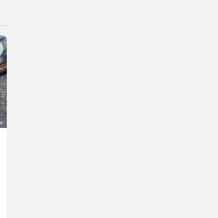
ge
Einstellmöglichkeit mit ca. 160 m² zu vermieten
Preis auf Anfrage
Pacht/Vermietung- Vermietung
Barbara
2473 Niederösterreich