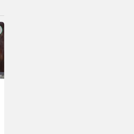
ge
Ziegenbock
300 €
MwSt nicht ausweisbar
Ziegen- Gämsfarbige Gebirgsziegen
Georg
8045 Steiermark