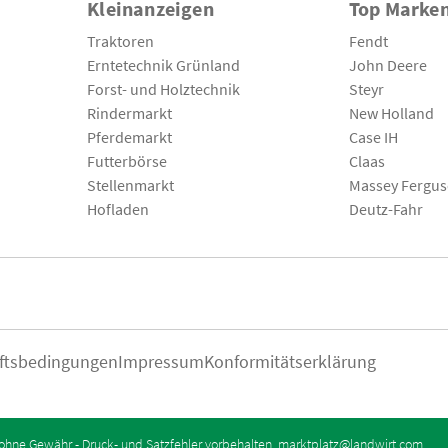
Kleinanzeigen
Top Marke
Traktoren
Fendt
Erntetechnik Grünland
John Deere
Forst- und Holztechnik
Steyr
Rindermarkt
New Holland
Pferdemarkt
Case IH
Futterbörse
Claas
Stellenmarkt
Massey Fergu
Hofladen
Deutz-Fahr
ftsbedingungen
Impressum
Konformitätserklärung
ohne Gewähr - Druck- und Satzfehler vorbehalten.
marktplatz@landwirt.com