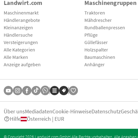
Landwirt.com
Maschinengruppen
Maschinenmarkt
Traktoren
Händlerangebote
Mähdrescher
Kleinanzeigen
Rundballenpressen
Händlersuche
Pflüge
Versteigerungen
Güllefässer
Alle Kategorien
Holzspalter
Alle Marken
Baumaschinen
Anzeige aufgeben
Anhänger
Über uns
Mediadaten
Cookie-Hinweise
Datenschutz
Geschä
Hilfe
Österreich | EUR
© Copyright 2026 Landwirt.com GmbH Alle Rechte vorbehalten. Alle Angaben 