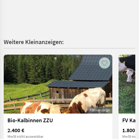
Weitere Kleinanzeigen:
Kleinanzeige
Bio-Kalbinnen ZZU
FV Kalb
2.400 €
1.800 €
MwSt nicht ausweisbar
MwSt nich