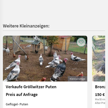
Weitere Kleinanzeigen:
Kleinanzeige
Verkaufe Gröllwitzer Puten
Bronz
Preis auf Anfrage
150 €
MwSt nich
Alter Preis
Geflügel- Puten