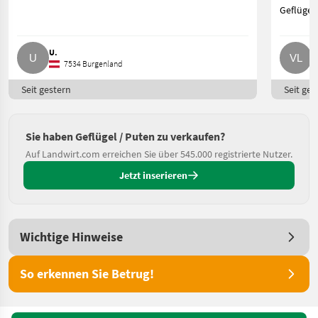
Geflügel
U.
V
7534 Burgenland
Seit gestern
Seit ges
Sie haben Geflügel / Puten zu verkaufen?
Auf Landwirt.com erreichen Sie über 545.000 registrierte Nutzer.
Jetzt inserieren
Wichtige Hinweise
So erkennen Sie Betrug!