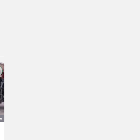
ge
Fuhrmann Kipper 6 t
3.500 €
MwSt nicht ausweisbar