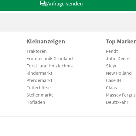
Anfrage senden
Kleinanzeigen
Top Marke
Traktoren
Fendt
Erntetechnik Grünland
John Deere
Forst- und Holztechnik
Steyr
Rindermarkt
New Holland
Pferdemarkt
Case IH
Futterbörse
Claas
Stellenmarkt
Massey Fergu
Hofladen
Deutz-Fahr