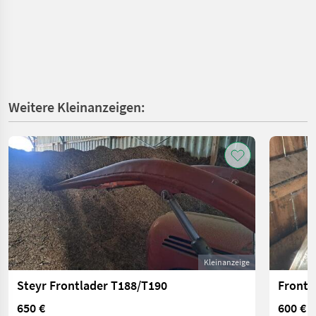
Weitere Kleinanzeigen:
Kleinanzeige
Steyr Frontlader T188/T190
Frontl
650 €
600 €