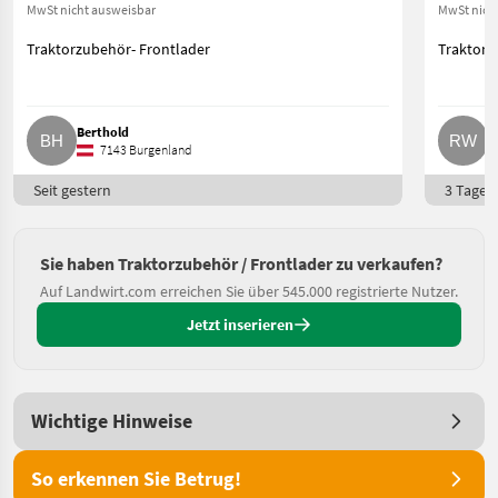
MwSt nicht ausweisbar
MwSt nich
Traktorzubehör- Frontlader
Traktorz
Berthold
R
7143 Burgenland
Seit gestern
3 Tage o
Sie haben Traktorzubehör / Frontlader zu verkaufen?
Auf Landwirt.com erreichen Sie über 545.000 registrierte Nutzer.
Jetzt inserieren
Wichtige Hinweise
So erkennen Sie Betrug!