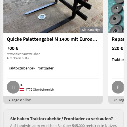
Kleinanzeige
Quicke Palettengabel M 1400 mit Euroaufnahme
700 €
520 €
MwSt nicht ausweisbar
Alter Preis 850 €
Traktorz
Traktorzubehör- Frontlader
H.
F.
4772 Oberösterreich
7 Tage online
26 Tage 
Sie haben Traktorzubehör / Frontlader zu verkaufen?
Auf Landwirt.com erreichen Sie über 545.000 registrierte Nutzer.