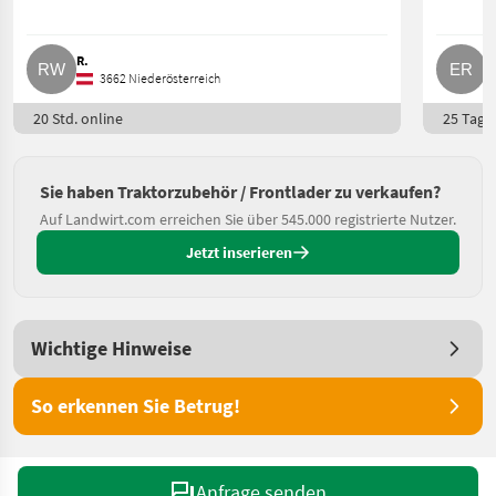
R.
E
3662 Niederösterreich
20 Std. online
25 Tage 
Sie haben Traktorzubehör / Frontlader zu verkaufen?
Auf Landwirt.com erreichen Sie über 545.000 registrierte Nutzer.
Jetzt inserieren
Wichtige Hinweise
So erkennen Sie Betrug!
Anfrage senden