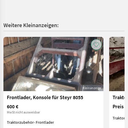
Weitere Kleinanzeigen:
Kleinanzeige
Frontlader, Konsole für Steyr 8055
Traktor
600 €
Preis 
MwSt nicht ausweisbar
Traktorz
Traktorzubehör- Frontlader