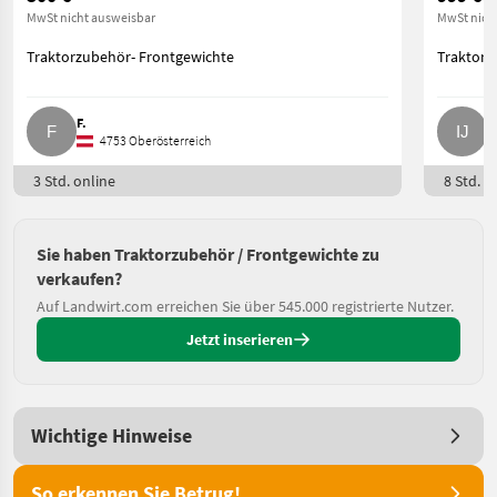
MwSt nicht ausweisbar
MwSt nich
Traktorzubehör- Frontgewichte
Traktorz
F.
I
4753 Oberösterreich
3 Std. online
8 Std. o
Sie haben Traktorzubehör / Frontgewichte zu
verkaufen?
Auf Landwirt.com erreichen Sie über 545.000 registrierte Nutzer.
Jetzt inserieren
Wichtige Hinweise
So erkennen Sie Betrug!