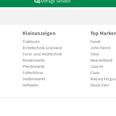
Anfrage senden
Kleinanzeigen
Top Marke
Traktoren
Fendt
Erntetechnik Grünland
John Deere
Forst- und Holztechnik
Steyr
Rindermarkt
New Holland
Pferdemarkt
Case IH
Futterbörse
Claas
Stellenmarkt
Massey Fergu
Hofladen
Deutz-Fahr