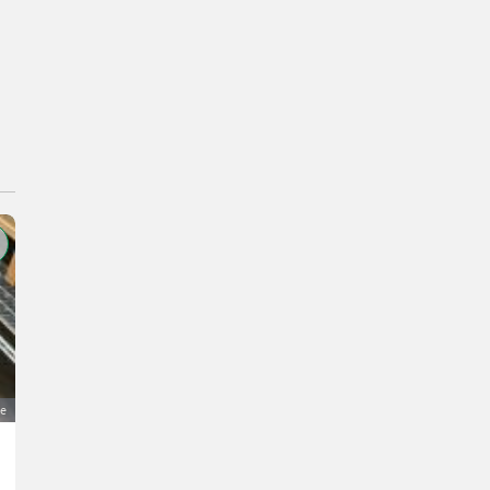
ge
Kehrmaschine SaMasz Mop 160 mit Seitenbesen und 
3.000 €
MwSt nicht ausweisbar