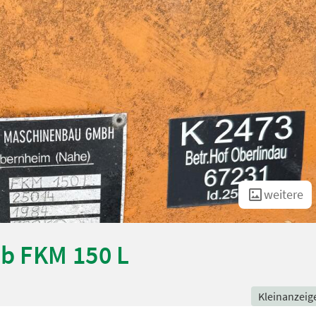
weitere
eb FKM 150 L
Kleinanzeig