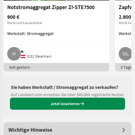
Notstromaggregat Zipper ZI-STE7500
900 €
2.800 €
MwSt nicht ausweisbar
MwSt nich
Werkstatt- Stromaggregat
Werkstat
H.
G
8181 Steiermark
Seit gestern
3 Tage o
Sie haben Werkstatt / Stromaggregat zu verkaufen?
Auf Landwirt.com erreichen Sie über 545.000 registrierte Nutzer.
Jetzt inserieren
Wichtige Hinweise