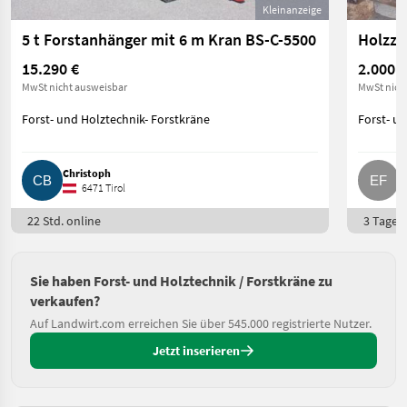
Kleinanzeige
5 t Forstanhänger mit 6 m Kran BS-C-5500
Holzza
15.290 €
2.000 €
MwSt nicht ausweisbar
MwSt nich
Forst- und Holztechnik- Forstkräne
Forst- u
Christoph
E
6471 Tirol
22 Std. online
3 Tage o
Sie haben Forst- und Holztechnik / Forstkräne zu
verkaufen?
Auf Landwirt.com erreichen Sie über 545.000 registrierte Nutzer.
Jetzt inserieren