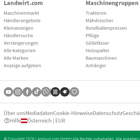
Landwirt.com
Maschinengruppen
Maschinenmarkt
Traktoren
Händlerangebote
Mähdrescher
Kleinanzeigen
Rundballenpressen
Händlersuche
Pflüge
Versteigerungen
Güllefässer
Alle Kategorien
Holzspalter
Alle Marken
Baumaschinen
Anzeige aufgeben
Anhänger
Über uns
Mediadaten
Cookie-Hinweise
Datenschutz
Geschä
Hilfe
Österreich | EUR
© Copyright 2026 Landwirt.com GmbH Alle Rechte vorbehalten. Alle Angaben 