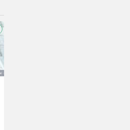
ge
Lemetex Bernina Dressursattel 18" für Pferde mit br
900 €
MwSt nicht ausweisbar
Pferdemarkt- Ausrüstung
D.
4550 Oberösterreich