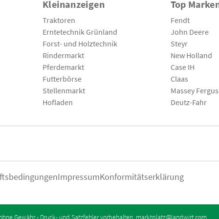
Kleinanzeigen
Top Marke
Traktoren
Fendt
Erntetechnik Grünland
John Deere
Forst- und Holztechnik
Steyr
Rindermarkt
New Holland
Pferdemarkt
Case IH
Futterbörse
Claas
Stellenmarkt
Massey Fergu
Hofladen
Deutz-Fahr
ftsbedingungen
Impressum
Konformitätserklärung
ohne Gewähr - Druck- und Satzfehler vorbehalten.
marktplatz@landwirt.com