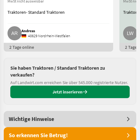
MwSt nicht ausweisbar
MwSt nich
Traktoren- Standard Traktoren
Traktore
Andreas
L
48629 Nordrhein-Westfalen
2 Tage online
2 Tage o
Sie haben Traktoren / Standard Traktoren zu
verkaufen?
Auf Landwirt.com erreichen Sie über 545.000 registrierte Nutzer.
Jetzt inserieren
Wichtige Hinweise
So erkennen Sie Betrug!