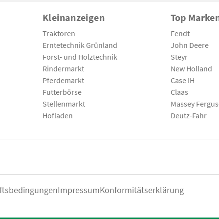
Kleinanzeigen
Top Marke
Traktoren
Fendt
Erntetechnik Grünland
John Deere
Forst- und Holztechnik
Steyr
Rindermarkt
New Holland
Pferdemarkt
Case IH
Futterbörse
Claas
Stellenmarkt
Massey Fergu
Hofladen
Deutz-Fahr
ftsbedingungen
Impressum
Konformitätserklärung