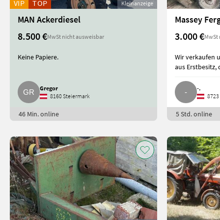
VIP
TOP
Kleinanzeige
MAN Ackerdiesel
Massey Fer
8.500 €
3.000 €
MwSt nicht ausweisbar
MwSt 
Keine Papiere.
Wir verkaufen 
aus Erstbesitz,
Gregor
-.
8160 Steiermark
8723 
46 Min. online
5 Std. online