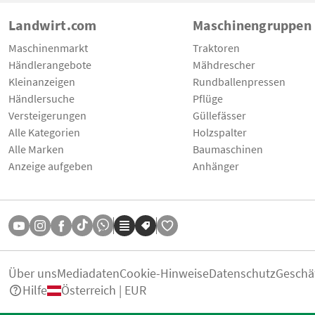
Landwirt.com
Maschinengruppen
Maschinenmarkt
Traktoren
Händlerangebote
Mähdrescher
Kleinanzeigen
Rundballenpressen
Händlersuche
Pflüge
Versteigerungen
Güllefässer
Alle Kategorien
Holzspalter
Alle Marken
Baumaschinen
Anzeige aufgeben
Anhänger
Über uns
Mediadaten
Cookie-Hinweise
Datenschutz
Geschä
Hilfe
Österreich | EUR