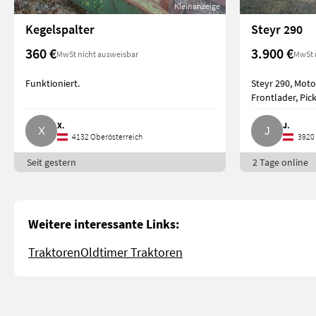
Kleinanzeige
Kegelspalter
Steyr 290
360 €
3.900 €
MwSt nicht ausweisbar
MwSt 
Funktioniert.
Steyr 290, Moto
Frontlader, Pic
X.
J.
4132 Oberösterreich
3920 
Seit gestern
2 Tage online
Weitere interessante Links:
Traktoren
Oldtimer Traktoren