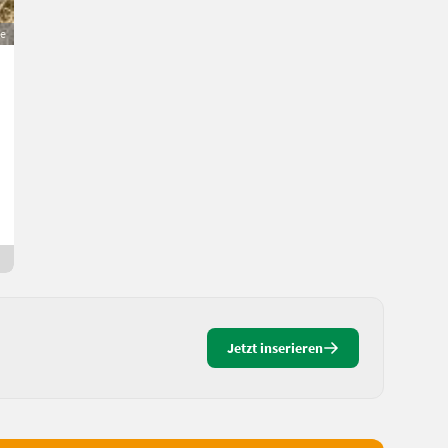
ge
Baumstämme
50 €
MwSt nicht ausweisbar
Holz- Baumstämme
W.
8564 Steiermark
3 Tage online
Jetzt inserieren