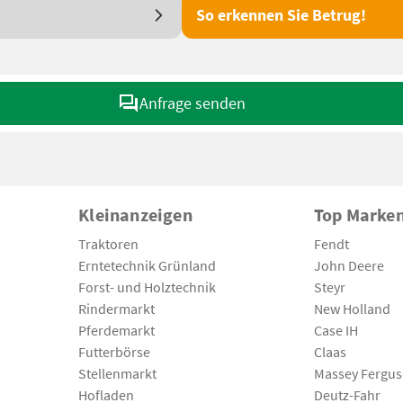
So erkennen Sie Betrug!
Anfrage senden
Kleinanzeigen
Top Marke
Traktoren
Fendt
Erntetechnik Grünland
John Deere
Forst- und Holztechnik
Steyr
Rindermarkt
New Holland
Pferdemarkt
Case IH
Futterbörse
Claas
Stellenmarkt
Massey Fergu
Hofladen
Deutz-Fahr