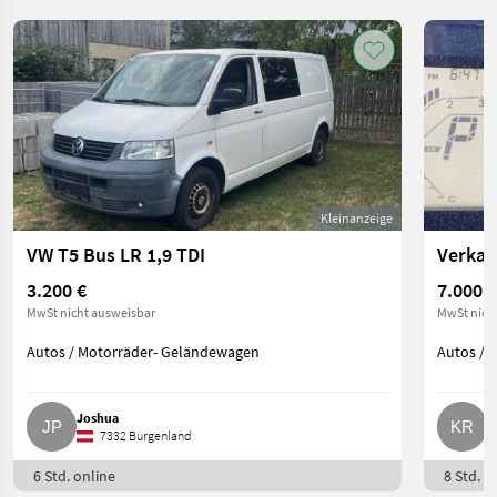
Kleinanzeige
VW T5 Bus LR 1,9 TDI
Verkau
3.200 €
7.000 €
MwSt nicht ausweisbar
MwSt nich
Autos / Motorräder- Geländewagen
Autos / 
Joshua
K
7332 Burgenland
6 Std. online
8 Std. o