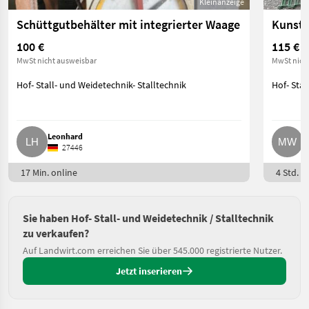
Kleinanzeige
Schüttgutbehälter mit integrierter Waage
Kunsts
100 €
115 €
MwSt nicht ausweisbar
MwSt nich
Hof- Stall- und Weidetechnik- Stalltechnik
Hof- Stal
Leonhard
M
27446
17 Min. online
4 Std. o
Sie haben Hof- Stall- und Weidetechnik / Stalltechnik
zu verkaufen?
Auf Landwirt.com erreichen Sie über 545.000 registrierte Nutzer.
Jetzt inserieren