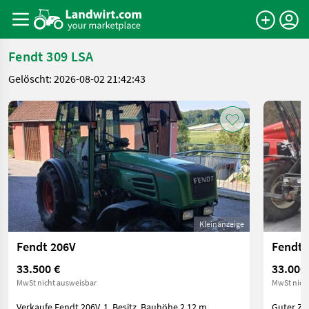
Fendt 309 LSA
Gelöscht: 2026-08-02 21:42:43
Kleinanzeige
Fendt 206V
Fendt 
33.500 €
33.000
MwSt nicht ausweisbar
MwSt nich
Verkaufe Fendt 206V, 1. Besitz, Bauhöhe 2,12 m,
Guter Zus