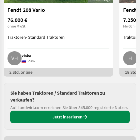
Fendt 208 Vario
Fendt 
76.000 €
7.250 €
ohne MwSt.
MwSt nich
Traktoren- Standard Traktoren
Traktore
Vinko
H
2382
2 Std. online
18 Std. 
Sie haben Traktoren / Standard Traktoren zu
verkaufen?
Auf Landwirt.com erreichen Sie über 545.000 registrierte Nutzer.
Jetzt inserieren